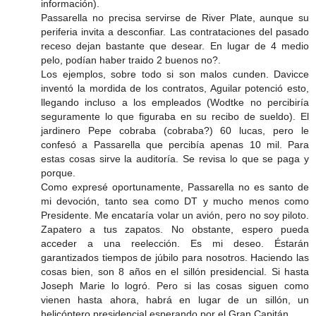
información).
Passarella no precisa servirse de River Plate, aunque su
periferia invita a desconfiar. Las contrataciones del pasado
receso dejan bastante que desear. En lugar de 4 medio
pelo, podían haber traido 2 buenos no?.
Los ejemplos, sobre todo si son malos cunden. Davicce
inventó la mordida de los contratos, Aguilar potenció esto,
llegando incluso a los empleados (Wodtke no percibiría
seguramente lo que figuraba en su recibo de sueldo). El
jardinero Pepe cobraba (cobraba?) 60 lucas, pero le
confesó a Passarella que percibía apenas 10 mil. Para
estas cosas sirve la auditoría. Se revisa lo que se paga y
porque.
Como expresé oportunamente, Passarella no es santo de
mi devoción, tanto sea como DT y mucho menos como
Presidente. Me encataría volar un avión, pero no soy piloto.
Zapatero a tus zapatos. No obstante, espero pueda
acceder a una reelección. Es mi deseo. Éstarán
garantizados tiempos de júbilo para nosotros. Haciendo las
cosas bien, son 8 años en el sillón presidencial. Si hasta
Joseph Marie lo logró. Pero si las cosas siguen como
vienen hasta ahora, habrá en lugar de un sillón, un
helicóptero presidencial esperando por el Gran Capitán.