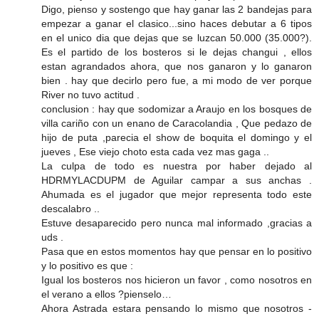
Digo, pienso y sostengo que hay ganar las 2 bandejas para
empezar a ganar el clasico...sino haces debutar a 6 tipos
en el unico dia que dejas que se luzcan 50.000 (35.000?).
Es el partido de los bosteros si le dejas changui , ellos
estan agrandados ahora, que nos ganaron y lo ganaron
bien . hay que decirlo pero fue, a mi modo de ver porque
River no tuvo actitud .
conclusion : hay que sodomizar a Araujo en los bosques de
villa cariño con un enano de Caracolandia , Que pedazo de
hijo de puta ,parecia el show de boquita el domingo y el
jueves , Ese viejo choto esta cada vez mas gaga ..
La culpa de todo es nuestra por haber dejado al
HDRMYLACDUPM de Aguilar campar a sus anchas .
Ahumada es el jugador que mejor representa todo este
descalabro ..
Estuve desaparecido pero nunca mal informado ,gracias a
uds .
Pasa que en estos momentos hay que pensar en lo positivo
y lo positivo es que :
Igual los bosteros nos hicieron un favor , como nosotros en
el verano a ellos ?pienselo…
Ahora Astrada estara pensando lo mismo que nosotros -