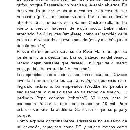
grifos, porque Passarella no precisa que estén abiertos. En
dos y medio tal vez se abran nuevamente en caso de ser
necesario (por la reelección, vieron). Pero otros continúan
abiertos. Una prueba es ver a Ramiro Castro exultante. Ha
vuelto a percibir haberes de algún modo. Debe haber
arreglado 3 ó 4 luquitas (ampliaré), como así también de la
pelea en el vestuario el jueves pasado (estoy a la búsqueda
de información).
Passarella no precisa servirse de River Plate, aunque su
periferia invita a desconfiar. Las contrataciones del pasado
receso dejan bastante que desear. En lugar de 4 medio
pelo, podían haber traido 2 buenos no?.
Los ejemplos, sobre todo si son malos cunden. Davicce
inventó la mordida de los contratos, Aguilar potenció esto,
llegando incluso a los empleados (Wodtke no percibiría
seguramente lo que figuraba en su recibo de sueldo). El
jardinero Pepe cobraba (cobraba?) 60 lucas, pero le
confesó a Passarella que percibía apenas 10 mil. Para
estas cosas sirve la auditoría. Se revisa lo que se paga y
porque.
Como expresé oportunamente, Passarella no es santo de
mi devoción, tanto sea como DT y mucho menos como