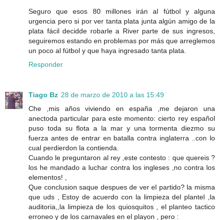
Seguro que esos 80 millones irán al fútbol y alguna
urgencia pero si por ver tanta plata junta algún amigo de la
plata fácil decidde robarle a River parte de sus ingresos,
seguiremos estando en problemas por más que arreglemos
un poco al fútbol y que haya ingresado tanta plata.
Responder
Tiago Bz
28 de marzo de 2010 a las 15:49
Che ,mis años viviendo en españa ,me dejaron una
anectoda particular para este momento: cierto rey español
puso toda su flota a la mar y una tormenta diezmo su
fuerza antes de entrar en batalla contra inglaterra ..con lo
cual perdierdon la contienda.
Cuando le preguntaron al rey ,este contesto : que quereis ?
los he mandado a luchar contra los ingleses ,no contra los
elementos! ,
Que conclusion saque despues de ver el partido? la misma
que uds , Estoy de acuerdo con la limpieza del plantel ,la
auditoria,,la limpieza de los quiosquitos , el planteo tactico
erroneo y de los carnavales en el playon , pero :