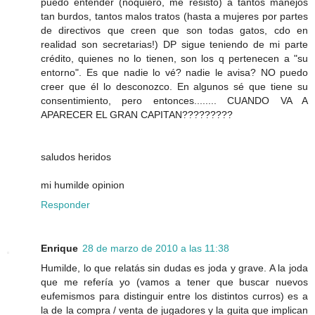
puedo entender (noquiero, me resisto) a tantos manejos
tan burdos, tantos malos tratos (hasta a mujeres por partes
de directivos que creen que son todas gatos, cdo en
realidad son secretarias!) DP sigue teniendo de mi parte
crédito, quienes no lo tienen, son los q pertenecen a "su
entorno". Es que nadie lo vé? nadie le avisa? NO puedo
creer que él lo desconozco. En algunos sé que tiene su
consentimiento, pero entonces........ CUANDO VA A
APARECER EL GRAN CAPITAN?????????
saludos heridos
mi humilde opinion
Responder
Enrique
28 de marzo de 2010 a las 11:38
Humilde, lo que relatás sin dudas es joda y grave. A la joda
que me refería yo (vamos a tener que buscar nuevos
eufemismos para distinguir entre los distintos curros) es a
la de la compra / venta de jugadores y la guita que implican