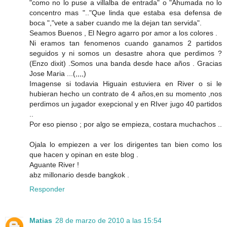
"como no lo puse a villalba de entrada" o "Ahumada no lo
concentro mas ".."Que linda que estaba esa defensa de
boca ","vete a saber cuando me la dejan tan servida".
Seamos Buenos , El Negro agarro por amor a los colores .
Ni eramos tan fenomenos cuando ganamos 2 partidos
seguidos y ni somos un desastre ahora que perdimos ?
(Enzo dixit) .Somos una banda desde hace años . Gracias
Jose Maria ...(,,,,)
Imagense si todavia Higuain estuviera en River o si le
hubieran hecho un contrato de 4 años,en su momento ,nos
perdimos un jugador exepcional y en RIver jugo 40 partidos
..
Por eso pienso ; por algo se empieza, costara muchachos ..
Ojala lo empiezen a ver los dirigentes tan bien como los
que hacen y opinan en este blog .
Aguante River !
abz millonario desde bangkok .
Responder
Matias
28 de marzo de 2010 a las 15:54