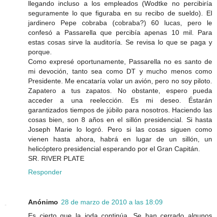
llegando incluso a los empleados (Wodtke no percibiría
seguramente lo que figuraba en su recibo de sueldo). El
jardinero Pepe cobraba (cobraba?) 60 lucas, pero le
confesó a Passarella que percibía apenas 10 mil. Para
estas cosas sirve la auditoría. Se revisa lo que se paga y
porque.
Como expresé oportunamente, Passarella no es santo de
mi devoción, tanto sea como DT y mucho menos como
Presidente. Me encataría volar un avión, pero no soy piloto.
Zapatero a tus zapatos. No obstante, espero pueda
acceder a una reelección. Es mi deseo. Éstarán
garantizados tiempos de júbilo para nosotros. Haciendo las
cosas bien, son 8 años en el sillón presidencial. Si hasta
Joseph Marie lo logró. Pero si las cosas siguen como
vienen hasta ahora, habrá en lugar de un sillón, un
helicóptero presidencial esperando por el Gran Capitán.
SR. RIVER PLATE
Responder
Anónimo
28 de marzo de 2010 a las 18:09
Es cierto que la joda continúa. Se han cerrado algunos