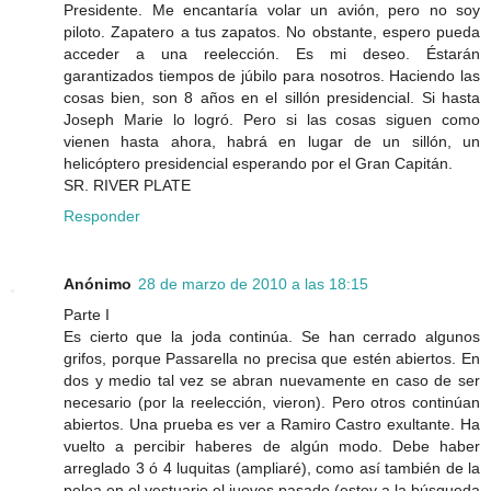
Presidente. Me encantaría volar un avión, pero no soy
piloto. Zapatero a tus zapatos. No obstante, espero pueda
acceder a una reelección. Es mi deseo. Éstarán
garantizados tiempos de júbilo para nosotros. Haciendo las
cosas bien, son 8 años en el sillón presidencial. Si hasta
Joseph Marie lo logró. Pero si las cosas siguen como
vienen hasta ahora, habrá en lugar de un sillón, un
helicóptero presidencial esperando por el Gran Capitán.
SR. RIVER PLATE
Responder
Anónimo
28 de marzo de 2010 a las 18:15
Parte I
Es cierto que la joda continúa. Se han cerrado algunos
grifos, porque Passarella no precisa que estén abiertos. En
dos y medio tal vez se abran nuevamente en caso de ser
necesario (por la reelección, vieron). Pero otros continúan
abiertos. Una prueba es ver a Ramiro Castro exultante. Ha
vuelto a percibir haberes de algún modo. Debe haber
arreglado 3 ó 4 luquitas (ampliaré), como así también de la
pelea en el vestuario el jueves pasado (estoy a la búsqueda