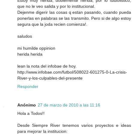
Estoy muy herida, doblemente herida, por lo futbolistico,
que no le veo salida y por lo institucional.
Dejenme digerir las cosas q estan pasando, cuando pueda
ponerlas en palabras se las transmito. Pero si de algo estoy
segura que la joda recien comienza!.
saludos
mi humilde oppinion
herida herida
lean la nota del infobae de hoy.
http://www.infobae.com/futbol/508022-601275-0-La-crisis-
River-y-los-culpables-del-presente
Responder
Anónimo
27 de marzo de 2010 a las 11:16
Hola a Todos!!
Desde Siempre River tenemos varios proyectos e ideas
para mejorar la institucion: