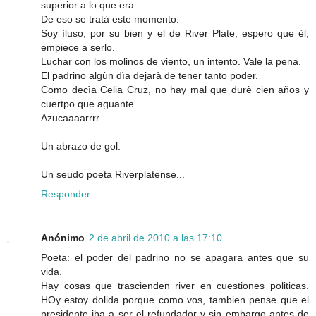
superior a lo que era.
De eso se tratà este momento.
Soy ìluso, por su bien y el de River Plate, espero que èl,
empiece a serlo.
Luchar con los molinos de viento, un intento. Vale la pena.
El padrino algùn dìa dejarà de tener tanto poder.
Como decìa Celia Cruz, no hay mal que durè cien años y
cuertpo que aguante.
Azucaaaarrrr.
Un abrazo de gol.
Un seudo poeta Riverplatense...
Responder
Anónimo
2 de abril de 2010 a las 17:10
Poeta: el poder del padrino no se apagara antes que su
vida.
Hay cosas que trascienden river en cuestiones politicas.
HOy estoy dolida porque como vos, tambien pense que el
presidente iba a ser el refundador y sin embargo antes de