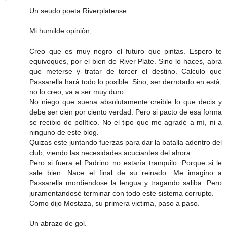
Un seudo poeta Riverplatense...
Mi humilde opiniòn,
Creo que es muy negro el futuro que pintas. Espero te
equivoques, por el bien de River Plate. Sino lo haces, abra
que meterse y tratar de torcer el destino. Calculo que
Passarella harà todo lo posible. Sino, ser derrotado en està,
no lo creo, va a ser muy duro.
No niego que suena absolutamente creible lo que decis y
debe ser cien por ciento verdad. Pero si pacto de esa forma
se recibio de polìtico. No el tipo que me agradè a mì, ni a
ninguno de este blog.
Quizas este juntando fuerzas para dar la batalla adentro del
club, viendo las necesidades acuciantes del ahora.
Pero si fuera el Padrino no estarìa tranquilo. Porque si le
sale bien. Nace el final de su reinado. Me imagino a
Passarella mordiendose la lengua y tragando saliba. Pero
juramentandosè terminar con todo este sistema corrupto.
Como dijo Mostaza, su primera victima, paso a paso.
Un abrazo de gol.