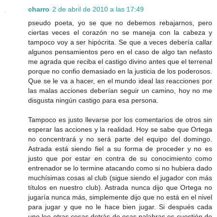
charro
2 de abril de 2010 a las 17:49
pseudo poeta, yo se que no debemos rebajarnos, pero
ciertas veces el corazón no se maneja con la cabeza y
tampoco voy a ser hipócrita. Se que a veces debería callar
algunos pensamientos pero en el caso de algo tan nefasto
me agrada que reciba el castigo divino antes que el terrenal
porque no confio demasiado en la justicia de los poderosos.
Que se le va a hacer, en el mundo ideal las reacciones por
las malas acciones deberían seguir un camino, hoy no me
disgusta ningún castigo para esa persona.
Tampoco es justo llevarse por los comentarios de otros sin
esperar las acciones y la realidad. Hoy se sabe que Ortega
no concentrará y no será parte del equipo del domingo.
Astrada está siendo fiel a su forma de proceder y no es
justo que por estar en contra de su conocimiento como
entrenador se lo termine atacando como si no hubiera dado
muchísimas cosas al club (sigue siendo el jugador con más
títulos en nuestro club). Astrada nunca dijo que Ortega no
jugaría nunca más, simplemente dijo que no está en el nivel
para jugar y que no le hace bien jugar. Si después cada
uno lee otras cosas detrás de esas palabras es cuestión de