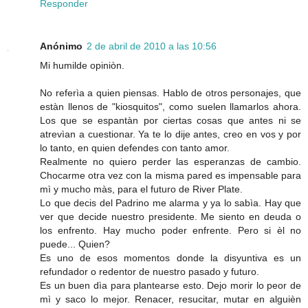
Responder
Anónimo
2 de abril de 2010 a las 10:56
Mi humilde opiniòn.
No referìa a quien piensas. Hablo de otros personajes, que
estàn llenos de "kiosquitos", como suelen llamarlos ahora.
Los que se espantàn por ciertas cosas que antes ni se
atrevìan a cuestionar. Ya te lo dije antes, creo en vos y por
lo tanto, en quien defendes con tanto amor.
Realmente no quiero perder las esperanzas de cambio.
Chocarme otra vez con la misma pared es impensable para
mì y mucho màs, para el futuro de River Plate.
Lo que decis del Padrino me alarma y ya lo sabìa. Hay que
ver que decide nuestro presidente. Me siento en deuda o
los enfrento. Hay mucho poder enfrente. Pero si èl no
puede... Quien?
Es uno de esos momentos donde la disyuntiva es un
refundador o redentor de nuestro pasado y futuro.
Es un buen dìa para plantearse esto. Dejo morir lo peor de
mì y saco lo mejor. Renacer, resucitar, mutar en alguièn