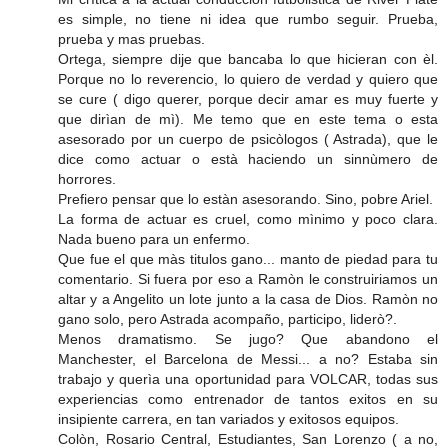
es simple, no tiene ni idea que rumbo seguir. Prueba,
prueba y mas pruebas.
Ortega, siempre dije que bancaba lo que hicieran con èl.
Porque no lo reverencio, lo quiero de verdad y quiero que
se cure ( digo querer, porque decir amar es muy fuerte y
que dirìan de mì). Me temo que en este tema o esta
asesorado por un cuerpo de psicòlogos ( Astrada), que le
dice como actuar o està haciendo un sinnùmero de
horrores.
Prefiero pensar que lo estàn asesorando. Sino, pobre Ariel.
La forma de actuar es cruel, como mìnimo y poco clara.
Nada bueno para un enfermo.
Que fue el que màs titulos gano... manto de piedad para tu
comentario. Si fuera por eso a Ramòn le construiriamos un
altar y a Angelito un lote junto a la casa de Dios. Ramòn no
gano solo, pero Astrada acompaño, participo, liderò?.
Menos dramatismo. Se jugo? Que abandono el
Manchester, el Barcelona de Messi... a no? Estaba sin
trabajo y querìa una oportunidad para VOLCAR, todas sus
experiencias como entrenador de tantos exitos en su
insipiente carrera, en tan variados y exitosos equipos.
Colòn, Rosario Central, Estudiantes, San Lorenzo ( a no,