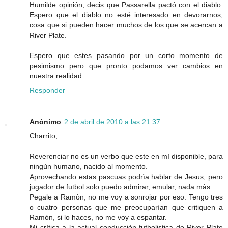
Humilde opinión, decis que Passarella pactó con el diablo.
Espero que el diablo no esté interesado en devorarnos,
cosa que si pueden hacer muchos de los que se acercan a
River Plate.
Espero que estes pasando por un corto momento de
pesimismo pero que pronto podamos ver cambios en
nuestra realidad.
Responder
Anónimo
2 de abril de 2010 a las 21:37
Charrito,
Reverenciar no es un verbo que este en mì disponible, para
ningùn humano, nacido al momento.
Aprovechando estas pascuas podrìa hablar de Jesus, pero
jugador de futbol solo puedo admirar, emular, nada màs.
Pegale a Ramòn, no me voy a sonrojar por eso. Tengo tres
o cuatro personas que me preocuparìan que critiquen a
Ramòn, si lo haces, no me voy a espantar.
Mi crìtica a la actual conducciòn futbolistica de River Plate