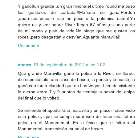
Y ganó!!un grande ,un gran hincha,el último round me puso
los genitales de corbata!!!Mañana se gana.Perdón
,aparezco poco,le rajo un poco a la polémica estéril.Yo
quiero oir y leer sobre Ríver.Tengo 67 años ,es una parte
de mi modo y plan de vida.No niego que me gustan los
roces ,pero desgastan y desvían.Aguante Maravilla!!
Responder
charro
16 de septiembre de 2012 a las 2:02
Que grande Maravilla, ganó la pelea a lo River; se floreó,
dio espectáculo, una clase de boxeo, la pensó y lo buscó, la
ganó con tanta claridad que en Las Vegas, bien de visitante
le dieron entre 7 y 9 puntos de ventaja a pesar del golpe
del final que lo volteó.
Se entiende el apodo. Una maravilla y un placer haber visto
esta pelea y que se cumpla su deseo de tener una futura
pelea en el Monumental. Es lo único que le faltaría al
Monumental, transmisión mundial de boxeo.
Responder