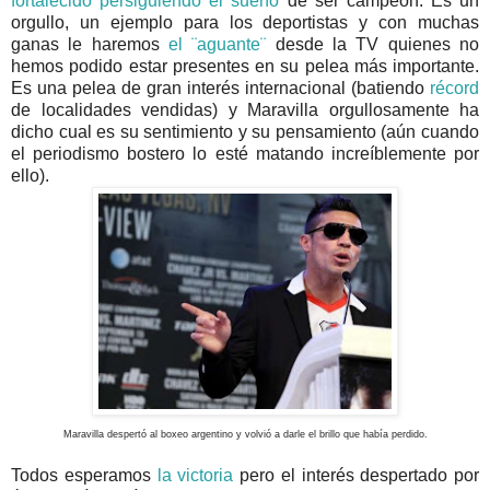
fortalecido persiguiendo el sueño
de ser campeón. Es un
orgullo, un ejemplo para los deportistas y con muchas
ganas le haremos
el ¨aguante¨
desde la TV quienes no
hemos podido estar presentes en su pelea más importante.
Es una pelea de gran interés internacional (batiendo
récord
de localidades vendidas) y Maravilla orgullosamente ha
dicho cual es su sentimiento y su pensamiento (aún cuando
el periodismo bostero lo esté matando increíblemente por
ello).
Maravilla despertó al boxeo argentino y volvió a darle el brillo que había perdido.
Todos esperamos
la victoria
pero el interés despertado por