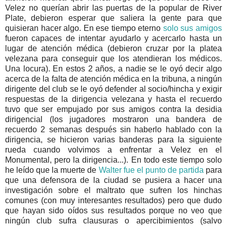
Velez no querían abrir las puertas de la popular de River
Plate, debieron esperar que saliera la gente para que
quisieran hacer algo. En ese tiempo eterno
solo sus amigos
fueron capaces de intentar ayudarlo y acercarlo hasta un
lugar de atención médica (debieron cruzar por la platea
velezana para conseguir que los atendieran los médicos.
Una locura). En estos 2 años, a nadie se le oyó decir algo
acerca de la falta de atención médica en la tribuna, a ningún
dirigente del club se le oyó defender al socio/hincha y exigir
respuestas de la dirigencia velezana y hasta el recuerdo
tuvo que ser empujado por sus amigos contra la desidia
dirigencial (los jugadores mostraron una bandera de
recuerdo 2 semanas después sin haberlo hablado con la
dirigencia, se hicieron varias banderas para la siguiente
rueda cuando volvimos a enfrentar a Velez en el
Monumental, pero la dirigencia...). En todo este tiempo solo
he leído que la muerte de
Walter fue el punto de partida
para
que una defensora de la ciudad se pusiera a hacer una
investigación sobre el maltrato que sufren los hinchas
comunes (con muy interesantes resultados) pero que dudo
que hayan sido oídos sus resultados porque no veo que
ningún club sufra clausuras o apercibimientos (salvo