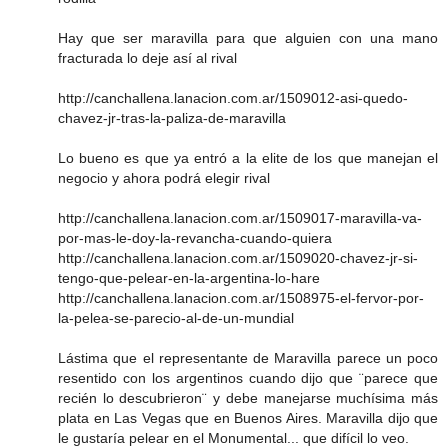
Hay que ser maravilla para que alguien con una mano
fracturada lo deje así al rival
http://canchallena.lanacion.com.ar/1509012-asi-quedo-
chavez-jr-tras-la-paliza-de-maravilla
Lo bueno es que ya entró a la elite de los que manejan el
negocio y ahora podrá elegir rival
http://canchallena.lanacion.com.ar/1509017-maravilla-va-
por-mas-le-doy-la-revancha-cuando-quiera
http://canchallena.lanacion.com.ar/1509020-chavez-jr-si-
tengo-que-pelear-en-la-argentina-lo-hare
http://canchallena.lanacion.com.ar/1508975-el-fervor-por-
la-pelea-se-parecio-al-de-un-mundial
Lástima que el representante de Maravilla parece un poco
resentido con los argentinos cuando dijo que ¨parece que
recién lo descubrieron¨ y debe manejarse muchísima más
plata en Las Vegas que en Buenos Aires. Maravilla dijo que
le gustaría pelear en el Monumental... que difícil lo veo.