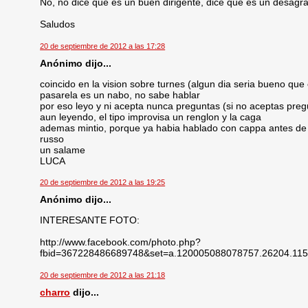
No, no dice que es un buen dirigente, dice que es un desagr
Saludos
20 de septiembre de 2012 a las 17:28
Anónimo dijo...
coincido en la vision sobre turnes (algun dia seria bueno que
pasarela es un nabo, no sabe hablar
por eso leyo y ni acepta nunca preguntas (si no aceptas pre
aun leyendo, el tipo improvisa un renglon y la caga
ademas mintio, porque ya habia hablado con cappa antes de 
russo
un salame
LUCA
20 de septiembre de 2012 a las 19:25
Anónimo dijo...
INTERESANTE FOTO:
http://www.facebook.com/photo.php?
fbid=367228486689748&set=a.120005088078757.26204.115
20 de septiembre de 2012 a las 21:18
charro
dijo...