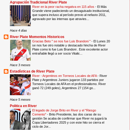
Agrupación Tradicional River Plate
River en la peor racha negativa en 115 años
-
El Más
Grande viene padeciendo un desaguisado institucional,
que supera incluso al período previo al nefasto 2011,
agravado por las internas que atravies...
Hace 4 días
River Plate Momentos Historicos
Gracias Beto " se nos fue Luis Brandoni "
-
El Lunes 20
se nos fue otro notable y destacado hincha de River
Plate como lo fue Luis Brandoni . Este excelente actor
entrañable llegó a ser socio Vitalic...
Hace 3 meses
Estadísticas de River Plate
River - Argentinos en Torneos Locales de AFA
-
River
Plate y Argentinos Juniors jugaron 133 partidos por
Torneos Locales de AFA en el profesionalismo. River
ganó 72 (249 goles), Argentinos 27 (154 go...
Hace 5 meses
Politica en River
El legado de Jorge Brito en River y el "Riesgo
Cemento"
-
Brito Presidente, las dos caras de su
gestión Se acaba de confirmar que River no jugará la
Copa Libertadores 2025 y con este hito se cierra el
ciclo de Jor...