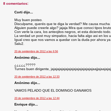
8 comentarios:
Corti dijo...
Muy buen posteo.
Disculpame, querés que te diga la verdad? Me causa mucha gra
Alguien puede creerle algo? jajaja Mira que conoci tipos bruto
Con verle la cara, los anteojitos negros, et esta diciendo todo
La verdad un post muy simpatico, hacia falta algo asi en los 
Igual creo que nos vamos a quedar con la duda por ahora ya 
Salu2.
20 de septiembre de 2012 a las 6:56
Anónimo dijo...
¿¿¿¿¿?????
Turnes buen dirigente, jajajajajajajajajajajajajajajajaajjajaajajaja
20 de septiembre de 2012 a las 12:33
Anónimo dijo...
VAMOS PELADO QUE EL DOMINGO GANAMOS
20 de septiembre de 2012 a las 12:44
Enrique dijo...