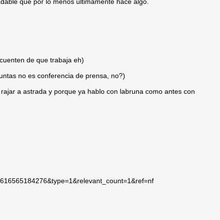
adable que por lo menos últimamente hace algo.
 cuenten de que trabaja eh)
guntas no es conferencia de prensa, no?)
rajar a astrada y porque ya hablo con labruna como antes con
616565184276&type=1&relevant_count=1&ref=nf