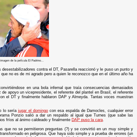
imagen de la película El Padrino...
desestabilizadores contra el DT, Pasarella reaccionó y le puso un punto y
je que no es de mi agrado pero a quien le reconozco que en el último año ha
convirtiéndose en una bola infernal que traía consecuencias demasiados
de apoyo un vicepresidente, el referente del plantel en Brasil, el referente
ió con el DT y finalmente hablaron DAP y Almeyda. Tantas voces muestran
o lo sería
jugar el domingo
con esa espalda de Damocles, cualquier error
orama Ponzio salió a dar un respaldo al igual que Turnes (que sabe las
ños fríos al ánimo caldeado y finalmente
DAP puso la cara
.
as que no se permitieron preguntas (?) y se convirtió en un muy simple y
a transformado en peligrosa. Que haya sido simple y a prueba de errores (un