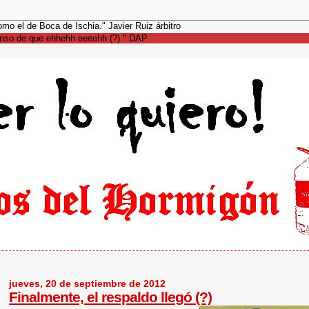
eros, como el de Boca de Ischia." Javier Ruiz árbitro
ue ehhehh eeeehh (?)." DAP
jueves, 20 de septiembre de 2012
Finalmente, el respaldo llegó (?)