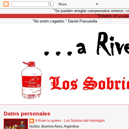
"Se pueden arreglar campeonatos ent
"Ehhehh, eh yo pienso de q
"No estén cagados." Daniel Passarella
Datos personales
A River lo quiero - Los Sobrios del Hormigón
Nuñez, Buenos Aires, Argentina