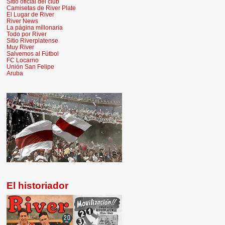
Sitio oficial del club
Camisetas de River Plate
El Lugar de River
River News
La página millonaria
Todo por River
Sitio Riverplatense
Muy River
Salvemos al Fútbol
FC Locarno
Unión San Felipe
Aruba
El historiador