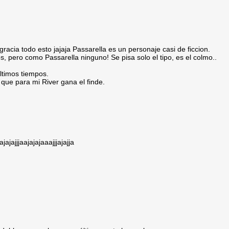
cia todo esto jajaja Passarella es un personaje casi de ficcion.
s, pero como Passarella ninguno! Se pisa solo el tipo, es el colmo..
.
ultimos tiempos.
que para mi River gana el finde.
jajajjjaajajajaaajjjajajja