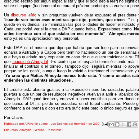
discurso escrito por algún especialista y que él solo debía leer) no signif
sobre el equipo (fundamental de cara al próximo partido) y la vuelve a poner 
Un
discurso leído
y sin preguntas vuelven dejar expuesto al presidente
¨cuando veo todas esas mentiras que dije
,
perdón, que dicen
...¨ es
queda en evidencia, se minimizan las posibilidades de hacer el ridículo
Cada uno podrá ver si le cree a DAP cuando habla. Expresiones como ¨
Nu
antes terminar con el que estaba en ese momento
¨,
¨
Almeyda merec
esto ya es una apreciación muy personal.
Este DAP es el mismo que dijo que habría que ser loco para no renovarl
echaría a Astrada y a Cappa pero terminó haciéndolo un par de semanas
que haya quedado muy expuesto en caso de que quiera traicionar a su DT
que
reaccionó Almeyda
). Es cierto que el respaldo terminó siendo más 
finalizar el contrato o el torneo¨, tampoco dijo ¨seguirá mientras lo apoy
porque se las ganó¨, aunque luego lo volvió a traicionar el inconsciente y 
¨
Yo creo que Matías Almeyda merece todo esto. Y como ustedes sab
entienden las distintas situaciones¨
.
El crédito está abierto gracias a la exposición pero las cuidadas palab
puertas a que un par de resultados negativos vuelvan a abrir el abanico d
Almeyda. DAP ganó tiempo y empezó a hacer equilibrio para ver donde c
que bancó al DT, si pierde se escudará en el fútbol cambiante. Puede 
conferencia de prensa o con esto era suficiente pero lo único seguro es que 
Por Charro.
Publicado por
A River lo quiero - Los Sobrios del Hormigón
en
2:00
Etiquetas:
Almeyda
,
Gestión
,
Passarella