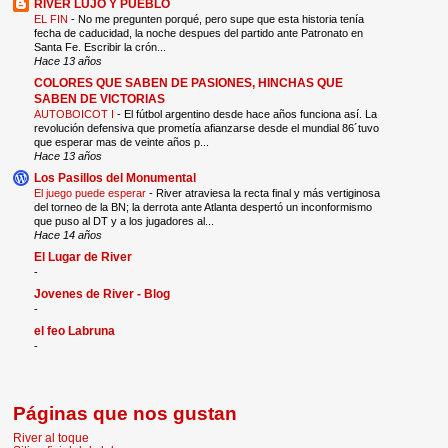
RIVER LUJO Y PUEBLO
EL FIN
-
No me pregunten porqué, pero supe que esta historia tenía
fecha de caducidad, la noche despues del partido ante Patronato en
Santa Fe. Escribir la crón...
Hace 13 años
COLORES QUE SABEN DE PASIONES, HINCHAS QUE
SABEN DE VICTORIAS
AUTOBOICOT I
-
El fútbol argentino desde hace años funciona así. La
revolución defensiva que prometía afianzarse desde el mundial 86´tuvo
que esperar mas de veinte años p...
Hace 13 años
Los Pasillos del Monumental
El juego puede esperar
-
River atraviesa la recta final y más vertiginosa
del torneo de la BN; la derrota ante Atlanta despertó un inconformismo
que puso al DT y a los jugadores al...
Hace 14 años
El Lugar de River
-
Jovenes de River - Blog
-
el feo Labruna
-
Páginas que nos gustan
River al toque