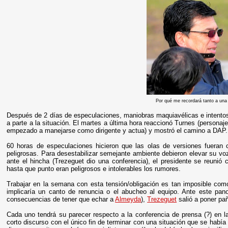
Por qué me recordará tanto a una 
Después de 2 días de especulaciones, maniobras maquiavélicas e intentos 
a parte a la situación. El martes a última hora reaccionó Turnes (persona
empezado a manejarse como dirigente y actua) y mostró el camino a DAP.
60 horas de especulaciones hicieron que las olas de versiones fueran 
peligrosas. Para desestabilizar semejante ambiente debieron elevar su voz 
ante el hincha (Trezeguet dio una conferencia), el presidente se reun
hasta que punto eran peligrosos e intolerables los rumores.
Trabajar en la semana con esta tensión/obligación es tan imposible com
implicaría un canto de renuncia o el abucheo al equipo. Ante este pan
consecuencias de tener que echar a
Almeyda
),
Trezeguet
salió a poner pa
Cada uno tendrá su parecer respecto a la conferencia de prensa (?) en l
corto discurso con el único fin de terminar con una situación que se habí