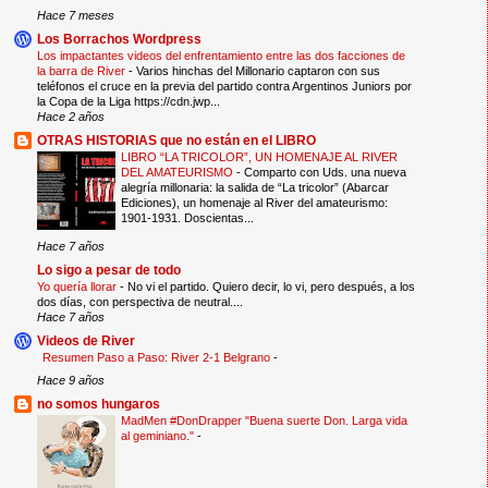
Hace 7 meses
Los Borrachos Wordpress
Los impactantes videos del enfrentamiento entre las dos facciones de
la barra de River
-
Varios hinchas del Millonario captaron con sus
teléfonos el cruce en la previa del partido contra Argentinos Juniors por
la Copa de la Liga https://cdn.jwp...
Hace 2 años
OTRAS HISTORIAS que no están en el LIBRO
LIBRO “LA TRICOLOR”, UN HOMENAJE AL RIVER
DEL AMATEURISMO
-
Comparto con Uds. una nueva
alegría millonaria: la salida de “La tricolor” (Abarcar
Ediciones), un homenaje al River del amateurismo:
1901-1931. Doscientas...
Hace 7 años
Lo sigo a pesar de todo
Yo quería llorar
-
No vi el partido. Quiero decir, lo vi, pero después, a los
dos días, con perspectiva de neutral....
Hace 7 años
Videos de River
Resumen Paso a Paso: River 2-1 Belgrano
-
Hace 9 años
no somos hungaros
‎MadMen‬ ‪#‎DonDrapper‬ "Buena suerte Don. Larga vida
al geminiano."
-