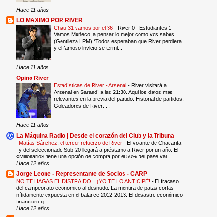
Hace 11 años
LO MAXIMO POR RIVER
Chau 31 vamos por el 36
-
River 0 - Estudiantes 1
Vamos Muñeco, a pensar lo mejor como vos sabes.
(Gentileza LPM) *Todos esperaban que River perdiera
y el famoso invicto se termi...
Hace 11 años
Opino River
Estadísticas de River - Arsenal
-
River visitará a
Arsenal en Sarandí a las 21:30. Aqui los datos mas
relevantes en la previa del partido. Historial de partidos:
Goleadores de River: ...
Hace 11 años
La Máquina Radio | Desde el corazón del Club y la Tribuna
Matías Sánchez, el tercer refuerzo de River
-
El volante de Chacarita
y del seleccionado Sub-20 llegará a préstamo a River por un año. El
«Millonario» tiene una opción de compra por el 50% del pase val...
Hace 12 años
Jorge Leone - Representante de Socios - CARP
NO TE HAGAS EL DISTRAIDO... ¡YO TE LO ANTICIPÉ!
-
El fracaso
del campeonato económico al desnudo. La mentira de patas cortas
nítidamente expuesta en el balance 2012-2013. El desastre económico-
financiero q...
Hace 12 años