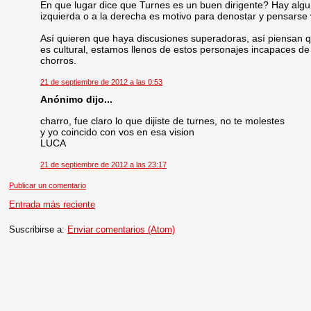
En que lugar dice que Turnes es un buen dirigente? Hay algun
izquierda o a la derecha es motivo para denostar y pensarse 
Así quieren que haya discusiones superadoras, así piensan qu
es cultural, estamos llenos de estos personajes incapaces d
chorros.
21 de septiembre de 2012 a las 0:53
Anónimo dijo...
charro, fue claro lo que dijiste de turnes, no te molestes
y yo coincido con vos en esa vision
LUCA
21 de septiembre de 2012 a las 23:17
Publicar un comentario
Entrada más reciente
Suscribirse a:
Enviar comentarios (Atom)