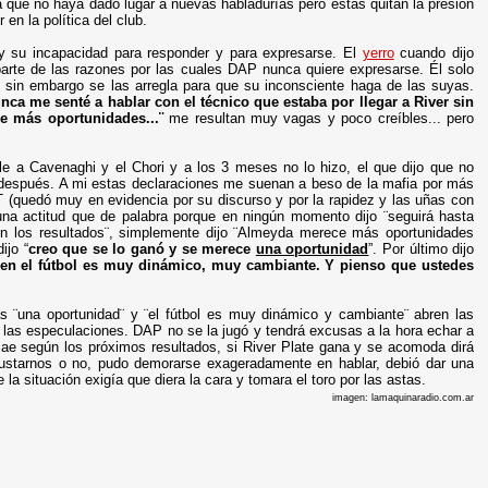
ica que no haya dado lugar a nuevas habladurías pero estas quitan la presión
en la política del club.
 y su incapacidad para responder y para expresarse. El
yerro
cuando dijo
 parte de las razones por las cuales DAP nunca quiere expresarse. Él solo
 y sin embargo se las arregla para que su inconsciente haga de las suyas.
nca me senté a hablar con el técnico que estaba por llegar a River sin
e más oportunidades
...¨
me resultan muy vagas y poco creíbles... pero
e a Cavenaghi y el Chori y a los 3 meses no lo hizo, el que dijo que no
 después. A mi estas declaraciones me suenan a beso de la mafia por más
 (quedó muy en evidencia por su discurso y por la rapidez y las uñas con
una actitud que de palabra porque en ningún momento dijo ¨seguirá hasta
en los resultados¨, simplemente dijo ¨
Almeyda merece más oportunidades
dijo
“
creo que se lo ganó y se
merece
una oportunidad
”. Por último dijo
en el fútbol es muy dinámico, muy cambiante. Y pienso que ustedes
ras ¨una oportunidad¨ y ¨el fútbol es muy dinámico y cambiante¨ abren las
e las especulaciones. DAP no se la jugó y tendrá excusas a la hora echar a
ae según los próximos resultados, si River Plate gana y se acomoda dirá
gustarnos o no, pudo demorarse exageradamente en hablar, debió dar una
la situación exigía que diera la cara y tomara el toro por las astas.
imagen: lamaquinaradio.com.ar